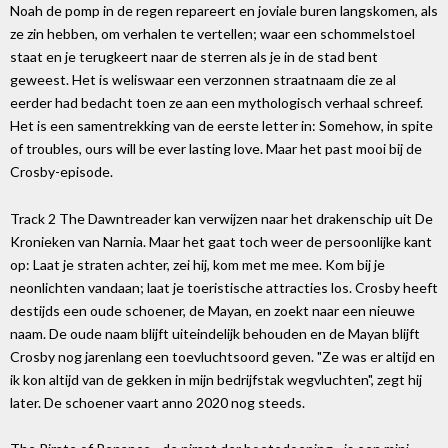
Noah de pomp in de regen repareert en joviale buren langskomen, als
ze zin hebben, om verhalen te vertellen; waar een schommelstoel
staat en je terugkeert naar de sterren als je in de stad bent
geweest. Het is weliswaar een verzonnen straatnaam die ze al
eerder had bedacht toen ze aan een mythologisch verhaal schreef.
Het is een samentrekking van de eerste letter in: Somehow, in spite
of troubles, ours will be ever lasting love. Maar het past mooi bij de
Crosby-episode.
Track 2 The Dawntreader kan verwijzen naar het drakenschip uit De
Kronieken van Narnia. Maar het gaat toch weer de persoonlijke kant
op: Laat je straten achter, zei hij, kom met me mee. Kom bij je
neonlichten vandaan; laat je toeristische attracties los. Crosby heeft
destijds een oude schoener, de Mayan, en zoekt naar een nieuwe
naam. De oude naam blijft uiteindelijk behouden en de Mayan blijft
Crosby nog jarenlang een toevluchtsoord geven. "Ze was er altijd en
ik kon altijd van de gekken in mijn bedrijfstak wegvluchten", zegt hij
later. De schoener vaart anno 2020 nog steeds.