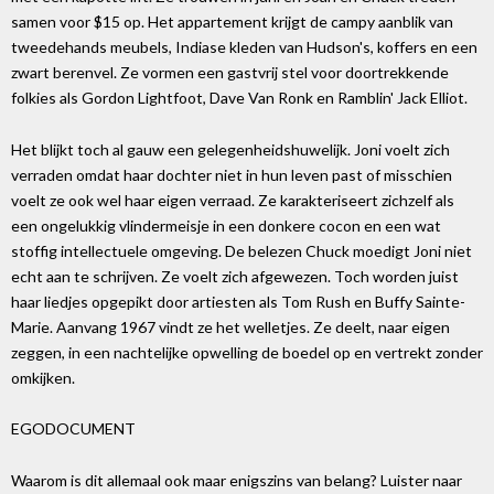
samen voor $15 op. Het appartement krijgt de campy aanblik van
tweedehands meubels, Indiase kleden van Hudson's, koffers en een
zwart berenvel. Ze vormen een gastvrij stel voor doortrekkende
folkies als Gordon Lightfoot, Dave Van Ronk en Ramblin' Jack Elliot.
Het blijkt toch al gauw een gelegenheidshuwelijk. Joni voelt zich
verraden omdat haar dochter niet in hun leven past of misschien
voelt ze ook wel haar eigen verraad. Ze karakteriseert zichzelf als
een ongelukkig vlindermeisje in een donkere cocon en een wat
stoffig intellectuele omgeving. De belezen Chuck moedigt Joni niet
echt aan te schrijven. Ze voelt zich afgewezen. Toch worden juist
haar liedjes opgepikt door artiesten als Tom Rush en Buffy Sainte-
Marie. Aanvang 1967 vindt ze het welletjes. Ze deelt, naar eigen
zeggen, in een nachtelijke opwelling de boedel op en vertrekt zonder
omkijken.
EGODOCUMENT
Waarom is dit allemaal ook maar enigszins van belang? Luister naar