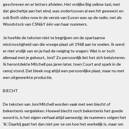
geschreven en er letters afvielen. Het vrolijke Big yellow taxi, met
dat giecheltje aan het eind, was ondertussen al een hit geweest en
ook Both sides now in de versie van Euson was op de radio; net als
Woodstock van CSN&Y één van haar nummers.
Je hoefde de teksten niet te begrijpen om de spartaanse
mistroostigheid van die vroege plaat uit 1968 aan te voelen. Ik werd
er niet vrolijk van en je had de neiging te vragen: Wat is er toch
allemaal met je gebeurt, Joni? Zo persoonlijk liet het zich beluisteren.
Ik herontdekte Mitchell pas jaren later, toen Court and spark in de
ramsj stond. Dat bleek nog altijd een persoonlijke plaat, maar nu met
een uitgewerkte productie.
BIECHT
De teksten van Joni Mitchell worden vaak met een biecht of
bekentenis vergeleken. Hoewel biecht noch bekentenis het goede
woord is, is het eigen verhaal altijd aanwezig; de nummers volgen het
'ik'. Daarbij gaat het dan niet per se om hoe het werkelijk is, maar om