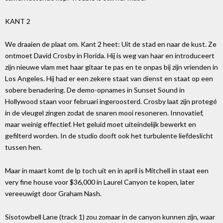
KANT 2
We draaien de plaat om. Kant 2 heet: Uit de stad en naar de kust. Ze
ontmoet David Crosby in Florida. Hij is weg van haar en introduceert
zijn nieuwe vlam met haar gitaar te pas en te onpas bij zijn vrienden in
Los Angeles. Hij had er een zekere staat van dienst en staat op een
sobere benadering. De demo-opnames in Sunset Sound in
Hollywood staan voor februari ingeroosterd. Crosby laat zijn protegé
in de vleugel zingen zodat de snaren mooi resoneren. Innovatief,
maar weinig effectief. Het geluid moet uiteindelijk bewerkt en
gefilterd worden. In de studio dooft ook het turbulente liefdeslicht
tussen hen.
Maar in maart komt de lp toch uit en in april is Mitchell in staat een
very fine house voor $36,000 in Laurel Canyon te kopen, later
vereeuwigt door Graham Nash.
Sisotowbell Lane (track 1) zou zomaar in de canyon kunnen zijn, waar