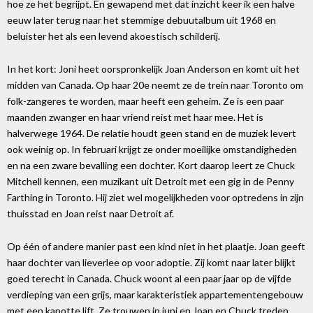
hoe ze het begrijpt. En gewapend met dat inzicht keer ik een halve
eeuw later terug naar het stemmige debuutalbum uit 1968 en
beluister het als een levend akoestisch schilderij.
In het kort: Joni heet oorspronkelijk Joan Anderson en komt uit het
midden van Canada. Op haar 20e neemt ze de trein naar Toronto om
folk-zangeres te worden, maar heeft een geheim. Ze is een paar
maanden zwanger en haar vriend reist met haar mee. Het is
halverwege 1964. De relatie houdt geen stand en de muziek levert
ook weinig op. In februari krijgt ze onder moeilijke omstandigheden
en na een zware bevalling een dochter. Kort daarop leert ze Chuck
Mitchell kennen, een muzikant uit Detroit met een gig in de Penny
Farthing in Toronto. Hij ziet wel mogelijkheden voor optredens in zijn
thuisstad en Joan reist naar Detroit af.
Op één of andere manier past een kind niet in het plaatje. Joan geeft
haar dochter van lieverlee op voor adoptie. Zij komt naar later blijkt
goed terecht in Canada. Chuck woont al een paar jaar op de vijfde
verdieping van een grijs, maar karakteristiek appartementengebouw
met een kapotte lift. Ze trouwen in juni en Joan en Chuck treden