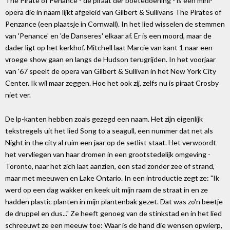
The Pirate of Penance - de piraat der boetedoening - is een mini-
opera die in naam lijkt afgeleid van Gilbert & Sullivans The Pirates of
Penzance (een plaatsje in Cornwall). In het lied wisselen de stemmen
van 'Penance' en 'de Danseres' elkaar af. Er is een moord, maar de
dader ligt op het kerkhof. Mitchell laat Marcie van kant 1 naar een
vroege show gaan en langs de Hudson terugrijden. In het voorjaar
van '67 speelt de opera van Gilbert & Sullivan in het New York City
Center. Ik wil maar zeggen. Hoe het ook zij, zelfs nu is piraat Crosby
niet ver.
De lp-kanten hebben zoals gezegd een naam. Het zijn eigenlijk
tekstregels uit het lied Song to a seagull, een nummer dat net als
Night in the city al ruim een jaar op de setlist staat. Het verwoordt
het vervliegen van haar dromen in een grootstedelijk omgeving -
Toronto, naar het zich laat aanzien, een stad zonder zee of strand,
maar met meeuwen en Lake Ontario. In een introductie zegt ze: "Ik
werd op een dag wakker en keek uit mijn raam de straat in en ze
hadden plastic planten in mijn plantenbak gezet. Dat was zo'n beetje
de druppel en dus..." Ze heeft genoeg van de stinkstad en in het lied
schreeuwt ze een meeuw toe: Waar is de hand die wensen opwierp,