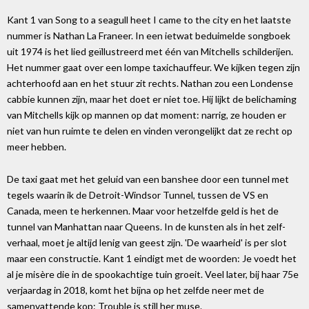
Kant 1 van Song to a seagull heet I came to the city en het laatste
nummer is Nathan La Franeer. In een ietwat beduimelde songboek
uit 1974 is het lied geïllustreerd met één van Mitchells schilderijen.
Het nummer gaat over een lompe taxichauffeur. We kijken tegen zijn
achterhoofd aan en het stuur zit rechts. Nathan zou een Londense
cabbie kunnen zijn, maar het doet er niet toe. Hij lijkt de belichaming
van Mitchells kijk op mannen op dat moment: narrig, ze houden er
niet van hun ruimte te delen en vinden verongelijkt dat ze recht op
meer hebben.
De taxi gaat met het geluid van een banshee door een tunnel met
tegels waarin ik de Detroit-Windsor Tunnel, tussen de VS en
Canada, meen te herkennen. Maar voor hetzelfde geld is het de
tunnel van Manhattan naar Queens. In de kunsten als in het zelf-
verhaal, moet je altijd lenig van geest zijn. 'De waarheid' is per slot
maar een constructie. Kant 1 eindigt met de woorden: Je voedt het
al je misère die in de spookachtige tuin groeit. Veel later, bij haar 75e
verjaardag in 2018, komt het bijna op het zelfde neer met de
samenvattende kop: Trouble is still her muse.