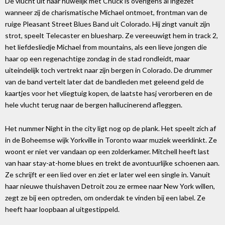
De vlucht uit haar huwelijk met Chuck is overigens al ingezet
wanneer zij de charismatische Michael ontmoet, frontman van de
ruige Pleasant Street Blues Band uit Colorado. Hij zingt vanuit zijn
strot, speelt Telecaster en bluesharp. Ze vereeuwigt hem in track 2,
het liefdesliedje Michael from mountains, als een lieve jongen die
haar op een regenachtige zondag in de stad rondleidt, maar
uiteindelijk toch vertrekt naar zijn bergen in Colorado. De drummer
van de band vertelt later dat de bandleden met geleend geld de
kaartjes voor het vliegtuig kopen, de laatste hasj verorberen en de
hele vlucht terug naar de bergen hallucinerend afleggen.
Het nummer Night in the city ligt nog op de plank. Het speelt zich af
in de Boheemse wijk Yorkville in Toronto waar muziek weerklinkt. Ze
woont er niet ver vandaan op een zolderkamer. Mitchell heeft last
van haar stay-at-home blues en trekt de avontuurlijke schoenen aan.
Ze schrijft er een lied over en ziet er later wel een single in. Vanuit
haar nieuwe thuishaven Detroit zou ze ermee naar New York willen,
zegt ze bij een optreden, om onderdak te vinden bij een label. Ze
heeft haar loopbaan al uitgestippeld.