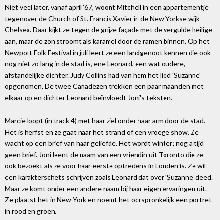
Niet veel later, vanaf april '67, woont Mitchell in een appartementje
tegenover de Church of St. Francis Xavier in de New Yorkse wijk
Chelsea. Daar kijkt ze tegen de grijze façade met de vergulde heilige
aan, maar de zon stroomt als karamel door de ramen binnen. Op het
Newport Folk Festival in juli leert ze een landgenoot kennen die ook
nog niet zo lang in de stad is, ene Leonard, een wat oudere,
afstandelijke dichter. Judy Collins had van hem het lied 'Suzanne'
opgenomen. De twee Canadezen trekken een paar maanden met
elkaar op en dichter Leonard beïnvloedt Joni's teksten.
Marcie loopt (in track 4) met haar ziel onder haar arm door de stad.
Het is herfst en ze gaat naar het strand of een vroege show. Ze
wacht op een brief van haar geliefde. Het wordt winter; nog altijd
geen brief. Joni leent de naam van een vriendin uit Toronto die ze
ook bezoekt als ze voor haar eerste optredens in Londen is. Ze wil
een karakterschets schrijven zoals Leonard dat over 'Suzanne' deed.
Maar ze komt onder een andere naam bij haar eigen ervaringen uit.
Ze plaatst het in New York en noemt het oorspronkelijk een portret
in rood en groen.