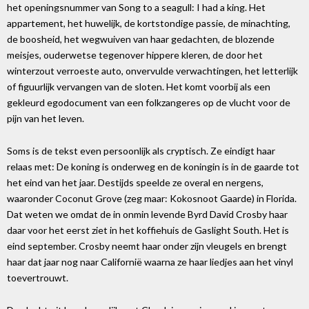
het openingsnummer van Song to a seagull: I had a king. Het
appartement, het huwelijk, de kortstondige passie, de minachting,
de boosheid, het wegwuiven van haar gedachten, de blozende
meisjes, ouderwetse tegenover hippere kleren, de door het
winterzout verroeste auto, onvervulde verwachtingen, het letterlijk
of figuurlijk vervangen van de sloten. Het komt voorbij als een
gekleurd egodocument van een folkzangeres op de vlucht voor de
pijn van het leven.
Soms is de tekst even persoonlijk als cryptisch. Ze eindigt haar
relaas met: De koning is onderweg en de koningin is in de gaarde tot
het eind van het jaar. Destijds speelde ze overal en nergens,
waaronder Coconut Grove (zeg maar: Kokosnoot Gaarde) in Florida.
Dat weten we omdat de in onmin levende Byrd David Crosby haar
daar voor het eerst ziet in het koffiehuis de Gaslight South. Het is
eind september. Crosby neemt haar onder zijn vleugels en brengt
haar dat jaar nog naar Californië waarna ze haar liedjes aan het vinyl
toevertrouwt.