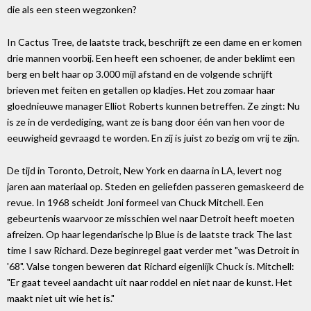
die als een steen wegzonken?
In Cactus Tree, de laatste track, beschrijft ze een dame en er komen
drie mannen voorbij. Een heeft een schoener, de ander beklimt een
berg en belt haar op 3.000 mijl afstand en de volgende schrijft
brieven met feiten en getallen op kladjes. Het zou zomaar haar
gloednieuwe manager Elliot Roberts kunnen betreffen. Ze zingt: Nu
is ze in de verdediging, want ze is bang door één van hen voor de
eeuwigheid gevraagd te worden. En zij is juist zo bezig om vrij te zijn.
De tijd in Toronto, Detroit, New York en daarna in LA, levert nog
jaren aan materiaal op. Steden en geliefden passeren gemaskeerd de
revue. In 1968 scheidt Joni formeel van Chuck Mitchell. Een
gebeurtenis waarvoor ze misschien wel naar Detroit heeft moeten
afreizen. Op haar legendarische lp Blue is de laatste track The last
time I saw Richard. Deze beginregel gaat verder met "was Detroit in
'68". Valse tongen beweren dat Richard eigenlijk Chuck is. Mitchell:
"Er gaat teveel aandacht uit naar roddel en niet naar de kunst. Het
maakt niet uit wie het is."