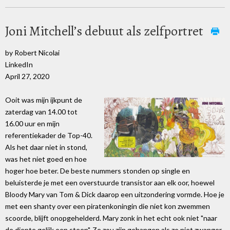
Joni Mitchell’s debuut als zelfportret
by Robert Nicolai
LinkedIn
April 27, 2020
Ooit was mijn ijkpunt de
zaterdag van 14.00 tot
16.00 uur en mijn
referentiekader de Top-40.
Als het daar niet in stond,
was het niet goed en hoe
hoger hoe beter. De beste nummers stonden op single en
beluisterde je met een overstuurde transistor aan elk oor, hoewel
Bloody Mary van Tom & Dick daarop een uitzondering vormde. Hoe je
met een shanty over een piratenkoningin die niet kon zwemmen
scoorde, blijft onopgehelderd. Mary zonk in het echt ook niet "naar
de diepte gelijk een steen". Ze zou zijn gehangen als ze niet zwanger