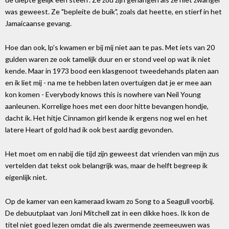
was geweest. Ze "bepleite de buik", zoals dat heette, en stierf in het
Jamaicaanse gevang.
Hoe dan ook, lp's kwamen er bij mij niet aan te pas. Met iets van 20
gulden waren ze ook tamelijk duur en er stond veel op wat ik niet
kende. Maar in 1973 bood een klasgenoot tweedehands platen aan
en ik liet mij - na me te hebben laten overtuigen dat je er mee aan
kon komen - Everybody knows this is nowhere van Neil Young
aanleunen. Korrelige hoes met een door hitte bevangen hondje,
dacht ik. Het hitje Cinnamon girl kende ik ergens nog wel en het
latere Heart of gold had ik ook best aardig gevonden.
Het moet om en nabij die tijd zijn geweest dat vrienden van mijn zus
vertelden dat tekst ook belangrijk was, maar de helft begreep ik
eigenlijk niet.
Op de kamer van een kameraad kwam zo Song to a Seagull voorbij.
De debuutplaat van Joni Mitchell zat in een dikke hoes. Ik kon de
titel niet goed lezen omdat die als zwermende zeemeeuwen was