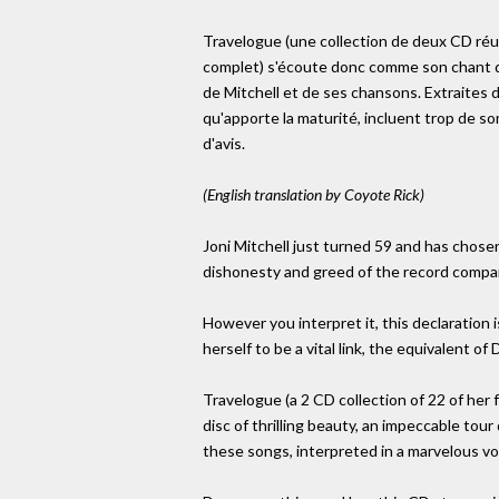
Travelogue (une collection de deux CD ré
complet) s'écoute donc comme son chant du
de Mitchell et de ses chansons. Extraites 
qu'apporte la maturité, incluent trop de s
d'avis.
(English translation by Coyote Rick)
Joni Mitchell just turned 59 and has chosen
dishonesty and greed of the record compani
However you interpret it, this declaration i
herself to be a vital link, the equivalent o
Travelogue (a 2 CD collection of 22 of her
disc of thrilling beauty, an impeccable tou
these songs, interpreted in a marvelous vo