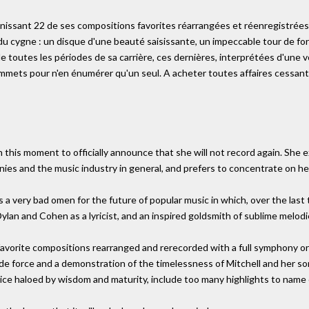
unissant 22 de ses compositions favorites réarrangées et réenregistré
 cygne : un disque d'une beauté saisissante, un impeccable tour de forc
de toutes les périodes de sa carrière, ces dernières, interprétées d'une 
ommets pour n'en énumérer qu'un seul. A acheter toutes affaires cessantes
 this moment to officially announce that she will not record again. She 
es and the music industry in general, and prefers to concentrate on her 
s a very bad omen for the future of popular music in which, over the last 
f Dylan and Cohen as a lyricist, and an inspired goldsmith of sublime melodi
 favorite compositions rearranged and rerecorded with a full symphony o
r de force and a demonstration of the timelessness of Mitchell and her s
ice haloed by wisdom and maturity, include too many highlights to name 