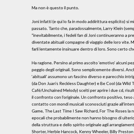
Ma non è questo il punto.
Joni infatti (e qui lo fa in modo addirittura esplicito) si
passato. Tanto che, paradossalmente, Larry Klein (sempr
"inevitabilmente, i fedeli fan di Joni continueranno a pre
diventate abituali compagne di viaggio delle loro vite. M
farli lentamente insinuare dentro di loro. Sono certo ch
Ha ragione. Persino al primo ascolto ‘emotivo’ alcuni pe
peggio degli originali. Sono semplicemente diversi. An
‘abituali’ assumono un fascino diverso e parecchio intr
(da Don Juan’s Reckless Daughter) e Be Cool (da Wild 
Café/Unchained Melody) scelti per aprire i due cd, ris
il confronto con l’originale. Un confronto positivo, tes
contatto con mondi musicali sconosciuti grazie all'inter
Game, The Last Time I Saw Richard, For The Roses la nuo
epocali che probabilmente non hanno bisogno di ulteriori 
della struttura e dello spirito originale agli arrangiamen
Shorter, Herbie Hancock, Kenny Wheeler, Billy Preston e