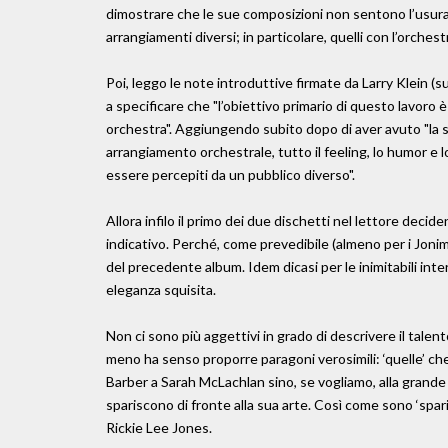
dimostrare che le sue composizioni non sentono l’usura 
arrangiamenti diversi; in particolare, quelli con l’orc
Poi, leggo le note introduttive firmate da Larry Klein (
a specificare che "l’obiettivo primario di questo lavoro è
orchestra". Aggiungendo subito dopo di aver avuto "la s
arrangiamento orchestrale, tutto il feeling, lo humor e 
essere percepiti da un pubblico diverso".
Allora infilo il primo dei due dischetti nel lettore decid
indicativo. Perché, come prevedibile (almeno per i Jonima
del precedente album. Idem dicasi per le inimitabili inter
eleganza squisita.
Non ci sono più aggettivi in grado di descrivere il talent
meno ha senso proporre paragoni verosimili: ‘quelle’ che 
Barber a Sarah McLachlan sino, se vogliamo, alla grande
spariscono di fronte alla sua arte. Così come sono ‘spari
Rickie Lee Jones.