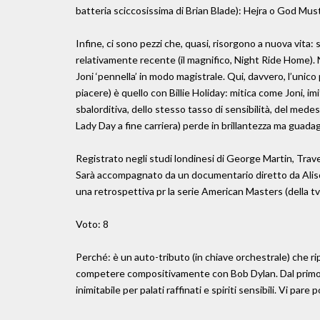
batteria sciccosissima di Brian Blade): Hejra o God Mu
Infine, ci sono pezzi che, quasi, risorgono a nuova vita: 
relativamente recente (il magnifico, Night Ride Home)
Joni ‘pennella’ in modo magistrale. Qui, davvero, l’unico 
piacere) è quello con Billie Holiday: mitica come Joni, im
sbalorditiva, dello stesso tasso di sensibilità, del medes
Lady Day a fine carriera) perde in brillantezza ma guadag
Registrato negli studi londinesi di George Martin, Tra
Sarà accompagnato da un documentario diretto da Aliso
una retrospettiva pr la serie American Masters (della tv 
Voto: 8
Perché: è un auto-tributo (in chiave orchestrale) che rip
competere compositivamente con Bob Dylan. Dal primo a
inimitabile per palati raffinati e spiriti sensibili. Vi pare 